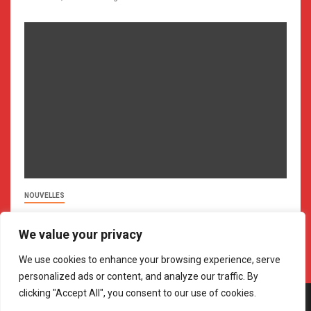
NOUVELLES
ARTISTES DU MONDE POUR LA PAIX – 2025
We value your privacy
janvier 27, 2026
Registrar
We use cookies to enhance your browsing experience, serve
personalized ads or content, and analyze our traffic. By
clicking "Accept All", you consent to our use of cookies.
Copyright © All rights reserved. INTER-UNIVERSITÉ CONSEIL