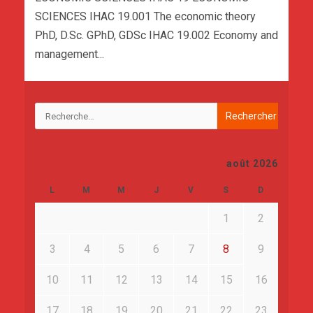
SCIENCES IHAC 19.001 The economic theory
PhD, D.Sc. GPhD, GDSc IHAC 19.002 Economy and
management...
août 2026
L
M
M
J
V
S
D
1
2
3
4
5
6
7
8
9
10
11
12
13
14
15
16
17
18
19
20
21
22
23