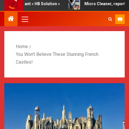
fectant « HB Solution »
Micro Cleaner, report by Dr. Fried
Home
You Won’t Believe These Stunning French
Castles!