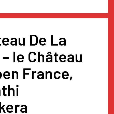
teau De La
– le Château
ben France,
thi
kera