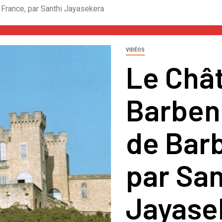
France, par Santhi Jayasekera
VIDÉOS
Le Châ
Barben 
de Bar
par San
Jayase