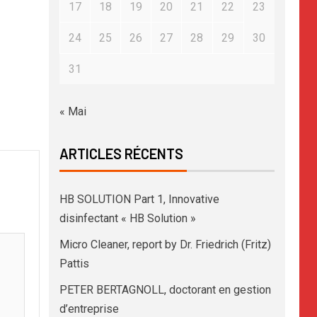
17
18
19
20
21
22
23
24
25
26
27
28
29
30
31
« Mai
ARTICLES RÉCENTS
HB SOLUTION Part 1, Innovative
disinfectant « HB Solution »
Micro Cleaner, report by Dr. Friedrich (Fritz)
Pattis
PETER BERTAGNOLL, doctorant en gestion
d’entreprise