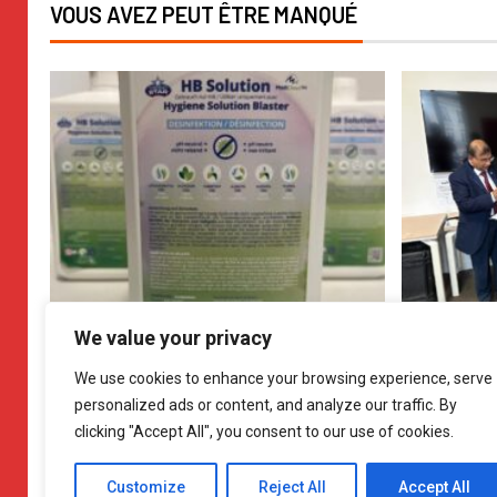
VOUS AVEZ PEUT ÊTRE MANQUÉ
We value your privacy
VIDÉOS
VIDÉOS
HB SOLUTION Part 1, Innovative
Micro Clea
We use cookies to enhance your browsing experience, serve
personalized ads or content, and analyze our traffic. By
disinfectant « HB Solution »
Friedrich 
clicking "Accept All", you consent to our use of cookies.
mai 17, 2026
Registrar
mai 17, 202
Customize
Reject All
Accept All