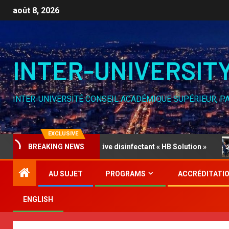
août 8, 2026
INTER-UNIVERSIT
INTER-UNIVERSITÉ CONSEIL ACADÉMIQUE SUPÉRIEUR, P
EXCLUSIVE
TION Part 1, Innovative disinfectant « HB Solution »
Mic
BREAKING NEWS
AU SUJET
PROGRAMS
ACCRÉDITATI
ENGLISH