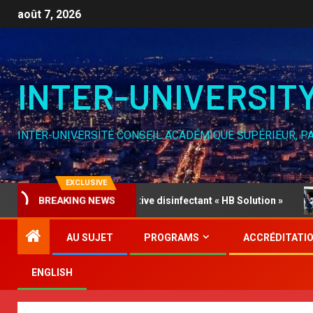
août 7, 2026
INTER-UNIVERSIT
INTER-UNIVERSITÉ CONSEIL ACADÉMIQUE SUPÉRIEUR, P
EXCLUSIVE
ION Part 1, Innovative disinfectant « HB Solution »
Mic
BREAKING NEWS
AU SUJET
PROGRAMS
ACCRÉDITATI
ENGLISH