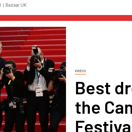
1 | Bazaar UK
VIDÉOS
Best d
the Ca
Festiva