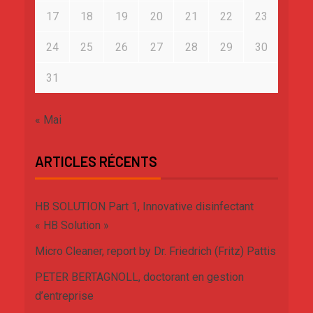
17
18
19
20
21
22
23
24
25
26
27
28
29
30
31
« Mai
ARTICLES RÉCENTS
HB SOLUTION Part 1, Innovative disinfectant
« HB Solution »
Micro Cleaner, report by Dr. Friedrich (Fritz) Pattis
PETER BERTAGNOLL, doctorant en gestion
d’entreprise