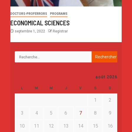
DOCTORS-PROFERRORS
PROGRAMS
ECONOMICAL SCIENCES
septembre 1, 2022
Registrar
août 2026
L
M
M
J
V
S
D
1
2
3
4
5
6
7
8
9
10
11
12
13
14
15
16