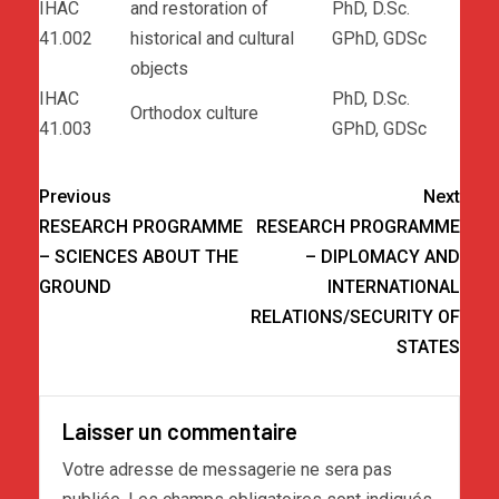
IHAC
and restoration of
PhD, D.Sc.
41.002
historical and cultural
GPhD, GDSc
objects
IHAC
PhD, D.Sc.
Orthodox culture
41.003
GPhD, GDSc
Previous
Next
RESEARCH PROGRAMME
RESEARCH PROGRAMME
– SCIENCES ABOUT THE
– DIPLOMACY AND
GROUND
INTERNATIONAL
RELATIONS/SECURITY OF
STATES
Laisser un commentaire
Votre adresse de messagerie ne sera pas