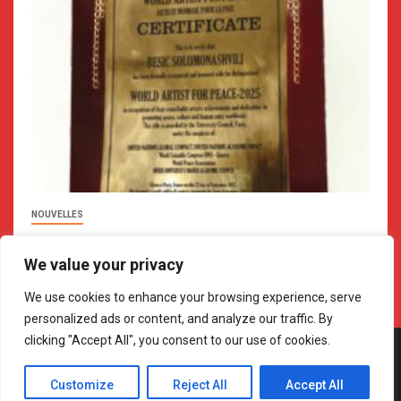
NOUVELLES
ARTISTES DU MONDE POUR LA PAIX – 2025
We value your privacy
janvier 27, 2026
Registrar
We use cookies to enhance your browsing experience, serve
personalized ads or content, and analyze our traffic. By
clicking "Accept All", you consent to our use of cookies.
Copyright © All rights reserved. INTER-UNIVERSITÉ CONSEIL
ACADÉMIQUE SUPÉRIEURE, PARIS, 2020
|
Newsever
by AF
Customize
Reject All
Accept All
themes.