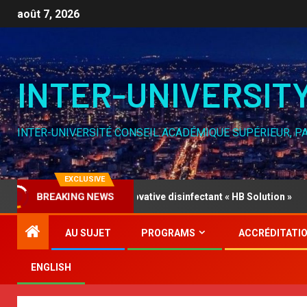
août 7, 2026
INTER-UNIVERSIT
INTER-UNIVERSITÉ CONSEIL ACADÉMIQUE SUPÉRIEUR, P
EXCLUSIVE
ON Part 1, Innovative disinfectant « HB Solution »
Micr
BREAKING NEWS
AU SUJET
PROGRAMS
ACCRÉDITATI
ENGLISH