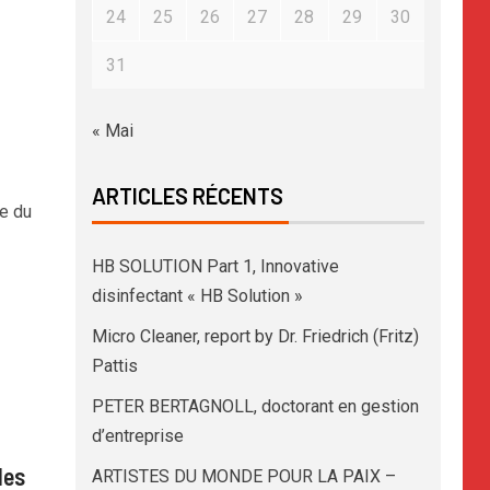
24
25
26
27
28
29
30
31
« Mai
ARTICLES RÉCENTS
le du
HB SOLUTION Part 1, Innovative
disinfectant « HB Solution »
Micro Cleaner, report by Dr. Friedrich (Fritz)
Pattis
PETER BERTAGNOLL, doctorant en gestion
d’entreprise
des
ARTISTES DU MONDE POUR LA PAIX –