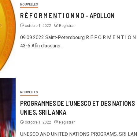
NOUVELLES
R É F O R M E N T I O N N O – APOLLON
octobre 1, 2022
Registrar
09.09.2022 Saint-Pétersbourg R É F O R M E N T I O N 
43-6 Afin d'assurer...
NOUVELLES
PROGRAMMES DE L’UNESCO ET DES NATIONS
UNIES, SRI LANKA
octobre 1, 2022
Registrar
UNESCO AND UNITED NATIONS PROGRAMS, SRI LA