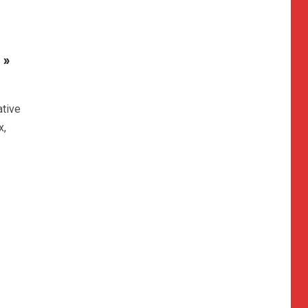
 »
tive
x,